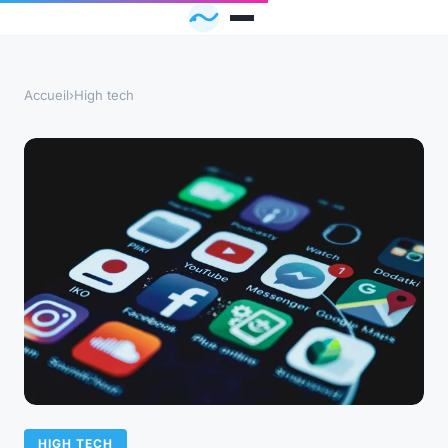
Accueil
›
High tech
HIGH TECH