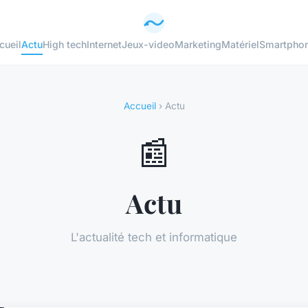
cueil
Actu
High tech
Internet
Jeux-video
Marketing
Matériel
Smartpho
Accueil
› Actu
📰
Actu
L'actualité tech et informatique